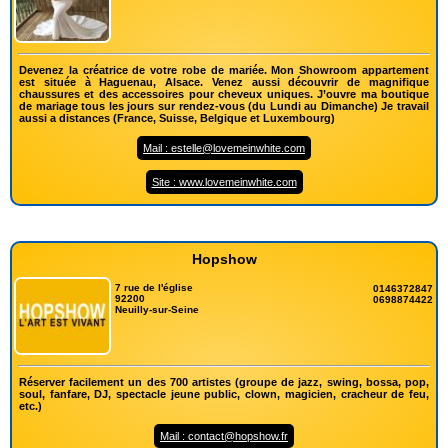
Devenez la créatrice de votre robe de mariée. Mon Showroom appartement
est située à Haguenau, Alsace. Venez aussi découvrir de magnifique
chaussures et des accessoires pour cheveux uniques. J’ouvre ma boutique
de mariage tous les jours sur rendez-vous (du Lundi au Dimanche) Je travail
aussi a distances (France, Suisse, Belgique et Luxembourg)
Mail : estelle@lovemeinwhite.com
Site : www.lovemeinwhite.com
Hopshow
7 rue de l'église
0146372847
92200
0698874422
Neuilly-sur-Seine
Réserver facilement un des 700 artistes (groupe de jazz, swing, bossa, pop,
soul, fanfare, DJ, spectacle jeune public, clown, magicien, cracheur de feu,
etc.)
Mail : contact@hopshow.fr