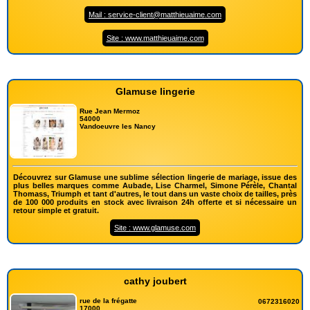
Mail : service-client@matthieuaime.com
Site : www.matthieuaime.com
Glamuse lingerie
Rue Jean Mermoz
54000
Vandoeuvre les Nancy
Découvrez sur Glamuse une sublime sélection lingerie de mariage, issue des
plus belles marques comme Aubade, Lise Charmel, Simone Pérèle, Chantal
Thomass, Triumph et tant d'autres, le tout dans un vaste choix de tailles, près
de 100 000 produits en stock avec livraison 24h offerte et si nécessaire un
retour simple et gratuit.
Site : www.glamuse.com
cathy joubert
rue de la frégatte
0672316020
17000