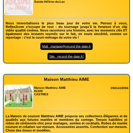
Sainte-Hélène-du-Lac
Nous immortalisons le plus beau jour de votre vie. Pensez à vous,
Reflex2com s’occupe de tout : du tournage jusqu'à la livraison d'un clip
vidéo qualité cinéma. Nous racontons une histoire, avec les moments clés ET
également des instants tournés sur le fait, en toute sincérité, comme un
reportage : c'est le court-métrage de votre vie !
Mail : mariage@record-the-date.fr
Site : record-the-date.fr/
Maison Matthieu AIME
Maison Matthieu AIME
0981418996
81100
CASTRES
La Maison de couture Matthieu AIME propose ses collections élégantes et de
qualités aux futures mariées et membres du cortege. Tenues habillées et
robes de cérémonie chic pour mariages, soirées et cocktails. Robes de mariée
couture et création sur-mesure. Accessoires assortis. Confection sur-mesure.
Choix des tissus et modèles.