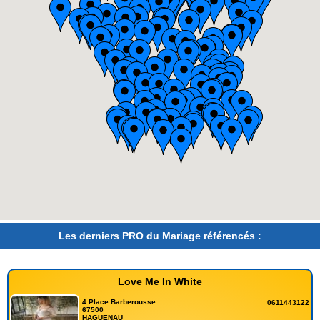
Les derniers PRO du Mariage référencés :
Love Me In White
4 Place Barberousse
0611443122
67500
HAGUENAU