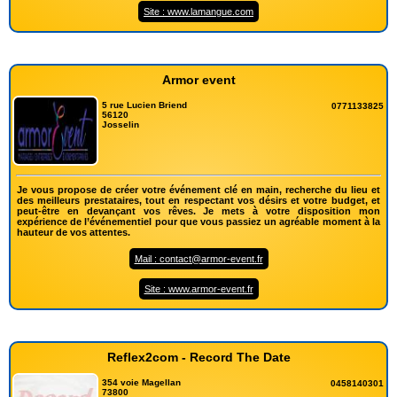
Site : www.lamangue.com
Armor event
5 rue Lucien Briend
0771133825
56120
Josselin
Je vous propose de créer votre événement clé en main, recherche du lieu et
des meilleurs prestataires, tout en respectant vos désirs et votre budget, et
peut-être en devançant vos rêves. Je mets à votre disposition mon
expérience de l’événementiel pour que vous passiez un agréable moment à la
hauteur de vos attentes.
Mail : contact@armor-event.fr
Site : www.armor-event.fr
Reflex2com - Record The Date
354 voie Magellan
0458140301
73800