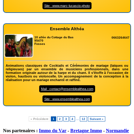
Site : www.marc-lucascio.photo
Ensemble Althéa
10 allée du Cottage du Bas
0663264647
95470
Fosses
Animations classiques de Cocktails et Cérémonies de mariage (laïques ou
religieuses) par un ensemble de musiciens professionnels, dans une
formation originale autour de la harpe et du chant. Il s’étoffe à l’occasion de
violon, hautbois ou violoncelle. Un accompagnement de la conception à la
réalisation pour un mariage enchanté et raffiné.
Mail : contact@ensemblealthea.com
Site : www.ensemblealthea.com
« Précédent
1
2
3
4
…
12
Suivant »
Nos partenaires :
Immo du Var
-
Bretagne Immo
-
Normandie