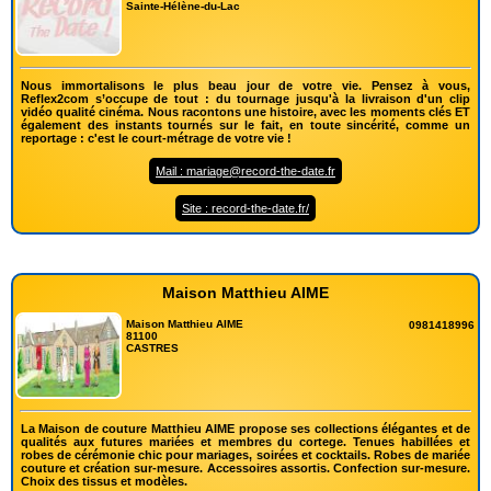
Sainte-Hélène-du-Lac
Nous immortalisons le plus beau jour de votre vie. Pensez à vous,
Reflex2com s’occupe de tout : du tournage jusqu'à la livraison d'un clip
vidéo qualité cinéma. Nous racontons une histoire, avec les moments clés ET
également des instants tournés sur le fait, en toute sincérité, comme un
reportage : c'est le court-métrage de votre vie !
Mail : mariage@record-the-date.fr
Site : record-the-date.fr/
Maison Matthieu AIME
Maison Matthieu AIME
0981418996
81100
CASTRES
La Maison de couture Matthieu AIME propose ses collections élégantes et de
qualités aux futures mariées et membres du cortege. Tenues habillées et
robes de cérémonie chic pour mariages, soirées et cocktails. Robes de mariée
couture et création sur-mesure. Accessoires assortis. Confection sur-mesure.
Choix des tissus et modèles.