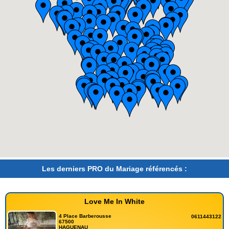
Les derniers PRO du Mariage référencés :
Love Me In White
4 Place Barberousse
0611443122
67500
HAGUENAU