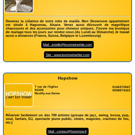
Devenez la créatrice de votre robe de mariée. Mon Showroom appartement
est située à Haguenau, Alsace. Venez aussi découvrir de magnifique
chaussures et des accessoires pour cheveux uniques. J’ouvre ma boutique
de mariage tous les jours sur rendez-vous (du Lundi au Dimanche) Je travail
aussi a distances (France, Suisse, Belgique et Luxembourg)
Mail : estelle@lovemeinwhite.com
Site : www.lovemeinwhite.com
Hopshow
7 rue de l'église
0146372847
92200
0698874422
Neuilly-sur-Seine
Réserver facilement un des 700 artistes (groupe de jazz, swing, bossa, pop,
soul, fanfare, DJ, spectacle jeune public, clown, magicien, cracheur de feu,
etc.)
Mail : contact@hopshow.fr