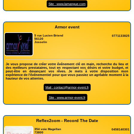
Site : www.lamangue.com
Armor event
5 rue Lucien Briend
0771133825
56120
Josselin
Je vous propose de créer votre événement clé en main, recherche du lieu et
des meilleurs prestataires, tout en respectant vos désirs et votre budget, et
peut-être en devançant vos rêves. Je mets à votre disposition mon
expérience de l’événementiel pour que vous passiez un agréable moment à la
hauteur de vos attentes.
Mail : contact@armor-event.fr
Site : www.armor-event.fr
Reflex2com - Record The Date
354 voie Magellan
0458140301
73800