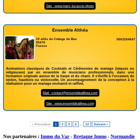
Site : www.marc-lucascio.photo
Ensemble Althéa
10 allée du Cottage du Bas
0663264647
95470
Fosses
Animations classiques de Cocktails et Cérémonies de mariage (laïques ou
religieuses) par un ensemble de musiciens professionnels, dans une
formation originale autour de la harpe et du chant. Il s’étoffe à l’occasion de
violon, hautbois ou violoncelle. Un accompagnement de la conception à la
réalisation pour un mariage enchanté et raffiné.
Mail : contact@ensemblealthea.com
Site : www.ensemblealthea.com
« Précédent
1
2
3
4
…
12
Suivant »
Nos partenaires :
Immo du Var
-
Bretagne Immo
-
Normandie