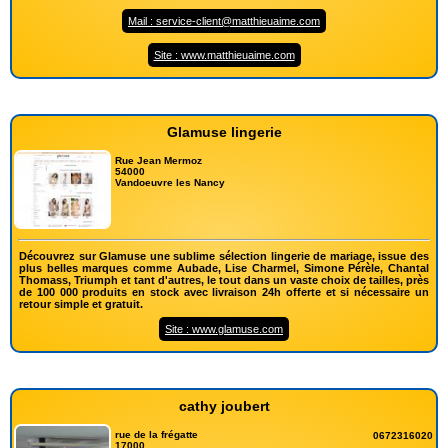
Mail : service-client@matthieuaime.com
Site : www.matthieuaime.com
Glamuse lingerie
Rue Jean Mermoz
54000
Vandoeuvre les Nancy
Découvrez sur Glamuse une sublime sélection lingerie de mariage, issue des
plus belles marques comme Aubade, Lise Charmel, Simone Pérèle, Chantal
Thomass, Triumph et tant d'autres, le tout dans un vaste choix de tailles, près
de 100 000 produits en stock avec livraison 24h offerte et si nécessaire un
retour simple et gratuit.
Site : www.glamuse.com
cathy joubert
rue de la frégatte
0672316020
17000