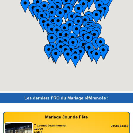
Les derniers PRO du Mariage référencés :
Mariage Jour de Fête
7 avenue jean monnet
0565683469
12000
rodez