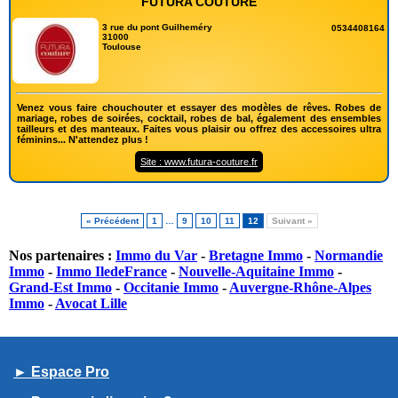
FUTURA COUTURE
3 rue du pont Guilheméry
0534408164
31000
Toulouse
Venez vous faire chouchouter et essayer des modèles de rêves. Robes de
mariage, robes de soirées, cocktail, robes de bal, également des ensembles
tailleurs et des manteaux. Faites vous plaisir ou offrez des accessoires ultra
féminins... N'attendez plus !
Site : www.futura-couture.fr
« Précédent
1
…
9
10
11
12
Suivant »
Nos partenaires :
Immo du Var
-
Bretagne Immo
-
Normandie
Immo
-
Immo IledeFrance
-
Nouvelle-Aquitaine Immo
-
Grand-Est Immo
-
Occitanie Immo
-
Auvergne-Rhône-Alpes
Immo
-
Avocat Lille
► Espace Pro