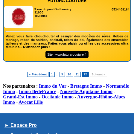
FUTURA COUTURE
3 rue du pont Guilheméry
0534408164
31000
Toulouse
Venez vous faire chouchouter et essayer des modèles de rêves. Robes de
mariage, robes de soirées, cocktail, robes de bal, également des ensembles
tailleurs et des manteaux. Faites vous plaisir ou offrez des accessoires ultra
féminins... N'attendez plus !
Site : www.futura-couture.fr
« Précédent
1
…
9
10
11
12
Suivant »
Nos partenaires :
Immo du Var
-
Bretagne Immo
-
Normandie
Immo
-
Immo IledeFrance
-
Nouvelle-Aquitaine Immo
-
Grand-Est Immo
-
Occitanie Immo
-
Auvergne-Rhône-Alpes
Immo
-
Avocat Lille
► Espace Pro