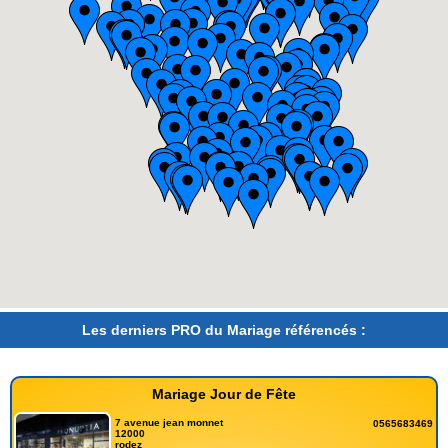
Les derniers PRO du Mariage référencés :
Mariage Jour de Fête
7 avenue jean monnet
0565683469
12000
rodez