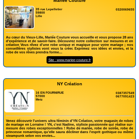
Mariée Couture
35 rue Lepelletier
0320069655
59800
Lille
Au cœur du Vieux-Lille, Mariée Couture vous accueille et vous propose 28 ans
d’expérience et de savoir-faire. Découvrez notre collection sur mesures et en
création Vous rêvez d'une robe unique et magique pour votre mariage ; nos
conseillères stylistes vont vous la créer. Exprimez vos idées et envies, et la
robe de vos rêves prendra forme…
Site : www.mariee-couture.fr
NY Création
16 EN FOURNIRUE
0387357549
57000
0677091423
Metz
Venez découvrir l'univers ultra féminin d'YN Création, votre magasin de robes
de mariage en Lorraine ! YN, c'est Nadine, styliste passionnée qui réalise sur-
mesure des robes exceptionnelles ! Robe de mariée, robe de soirée, robe de
princesse romantique, qu'elle saura décliner dans l'esprit gothique ou même
steampunk selon vos envies...