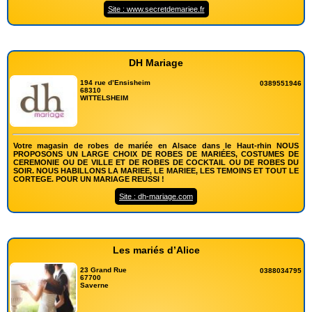
Site : www.secretdemariee.fr
DH Mariage
194 rue d’Ensisheim
0389551946
68310
WITTELSHEIM
Votre magasin de robes de mariée en Alsace dans le Haut-rhin NOUS
PROPOSONS UN LARGE CHOIX DE ROBES DE MARIÉES, COSTUMES DE
CEREMONIE OU DE VILLE ET DE ROBES DE COCKTAIL OU DE ROBES DU
SOIR. NOUS HABILLONS LA MARIEE, LE MARIEE, LES TEMOINS ET TOUT LE
CORTEGE. POUR UN MARIAGE REUSSI !
Site : dh-mariage.com
Les mariés d’Alice
23 Grand Rue
0388034795
67700
Saverne