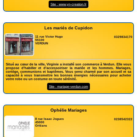
Site : www.yn-creation.fr
Les mariés de Cupidon
11 rue Victor Hugo
0329834170
55100
VERDUN
Situé au cœur de la ville, Virginie a installé son commerce à Verdun. Elle vous
propose d’habiller et d’accessoiriser la mariée et les hommes. Mariages,
cortège, communions et baptêmes. Vous serez charmé par son accueil et sa
capacité à vous transmettre les bonnes énergies nécessaires pour acheter
votre robe ou un costume en toute sérénité.
Site : mariage-verdun.com
Ophélie Mariages
8 rue Isaac Jogues
0238542322
45000
Orléans