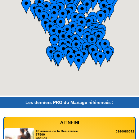
Les derniers PRO du Mariage référencés :
A l'INFINI
18 avenue de la Résistance
0160080072
77500
Chelles