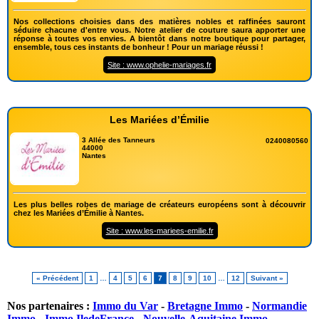
Nos collections choisies dans des matières nobles et raffinées sauront
séduire chacune d'entre vous. Notre atelier de couture saura apporter une
réponse à toutes vos envies. A bientôt dans notre boutique pour partager,
ensemble, tous ces instants de bonheur ! Pour un mariage réussi !
Site : www.ophelie-mariages.fr
Les Mariées d’Émilie
3 Allée des Tanneurs
0240080560
44000
Nantes
Les plus belles robes de mariage de créateurs européens sont à découvrir
chez les Mariées d’Émilie à Nantes.
Site : www.les-mariees-emilie.fr
« Précédent
1
…
4
5
6
7
8
9
10
…
12
Suivant »
Nos partenaires :
Immo du Var
-
Bretagne Immo
-
Normandie
Immo
-
Immo IledeFrance
-
Nouvelle-Aquitaine Immo
-