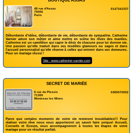
BOUTIQUE ASSAS
48 rue d'Assas
0147341537
75006
Paris
Débordante d'idées, débordante de vie, débordante de sympathie. Catherine
Varnier adore son métier et aime mettre en scène les rêves des mariées.
Catherine est un caméléon qui capte le désir de chacune pour lui donner vie.
Une passion qu'elle traduit dans ses modèles glamours ou sages et dans
l'accueil personnalisé qu'elle réserve à celles qui entrent dans ses demeures.
Pour un mariage réussi !
Site : www.catherine-varnier.com
SECRET DE MARIÉE
6 rue du Plessis
0385570502
71300
Montceau les Mines
Parce que certains moments de votre vie resteront inoubliables!!! Pour
réaliser votre rêve nous vous apporteront un savoir faire unique! Accueil,
Conseils et Ecoute, vous accompagneront à toutes les étapes de votre
mariage pour un résultat parfait.