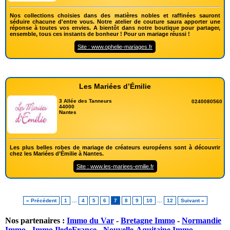
Nos collections choisies dans des matières nobles et raffinées sauront
séduire chacune d'entre vous. Notre atelier de couture saura apporter une
réponse à toutes vos envies. A bientôt dans notre boutique pour partager,
ensemble, tous ces instants de bonheur ! Pour un mariage réussi !
Site : www.ophelie-mariages.fr
Les Mariées d’Émilie
3 Allée des Tanneurs
0240080560
44000
Nantes
Les plus belles robes de mariage de créateurs européens sont à découvrir
chez les Mariées d’Émilie à Nantes.
Site : www.les-mariees-emilie.fr
« Précédent
1
…
4
5
6
7
8
9
10
…
12
Suivant »
Nos partenaires :
Immo du Var
-
Bretagne Immo
-
Normandie
Immo
-
Immo IledeFrance
-
Nouvelle-Aquitaine Immo
-