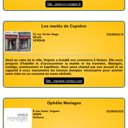
Site : www.yn-creation.fr
Les mariés de Cupidon
11 rue Victor Hugo
0329834170
55100
VERDUN
Situé au cœur de la ville, Virginie a installé son commerce à Verdun. Elle vous
propose d’habiller et d’accessoiriser la mariée et les hommes. Mariages,
cortège, communions et baptêmes. Vous serez charmé par son accueil et sa
capacité à vous transmettre les bonnes énergies nécessaires pour acheter
votre robe ou un costume en toute sérénité.
Site : mariage-verdun.com
Ophélie Mariages
8 rue Isaac Jogues
0238542322
45000
Orléans