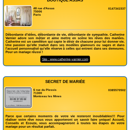
BOUTIQUE ASSAS
48 rue d'Assas
0147341537
75006
Paris
Débordante d'idées, débordante de vie, débordante de sympathie. Catherine
Varnier adore son métier et aime mettre en scène les rêves des mariées.
Catherine est un caméléon qui capte le désir de chacune pour lui donner vie.
Une passion qu'elle traduit dans ses modèles glamours ou sages et dans
l'accueil personnalisé qu'elle réserve à celles qui entrent dans ses demeures.
Pour un mariage réussi !
Site : www.catherine-varnier.com
SECRET DE MARIÉE
6 rue du Plessis
0385570502
71300
Montceau les Mines
Parce que certains moments de votre vie resteront inoubliables!!! Pour
réaliser votre rêve nous vous apporteront un savoir faire unique! Accueil,
Conseils et Ecoute, vous accompagneront à toutes les étapes de votre
mariage pour un résultat parfait.