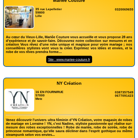
Mariée Couture
35 rue Lepelletier
0320069655
59800
Lille
Au cœur du Vieux-Lille, Mariée Couture vous accueille et vous propose 28 ans
d’expérience et de savoir-faire. Découvrez notre collection sur mesures et en
création Vous rêvez d'une robe unique et magique pour votre mariage ; nos
conseillères stylistes vont vous la créer. Exprimez vos idées et envies, et la
robe de vos rêves prendra forme…
Site : www.mariee-couture.fr
NY Création
16 EN FOURNIRUE
0387357549
57000
0677091423
Metz
Venez découvrir l'univers ultra féminin d'YN Création, votre magasin de robes
de mariage en Lorraine ! YN, c'est Nadine, styliste passionnée qui réalise sur-
mesure des robes exceptionnelles ! Robe de mariée, robe de soirée, robe de
princesse romantique, qu'elle saura décliner dans l'esprit gothique ou même
steampunk selon vos envies...