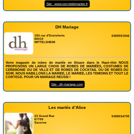
Site : www.secretdemariee.fr
DH Mariage
194 rue d’Ensisheim
0389551946
68310
WITTELSHEIM
Votre magasin de robes de mariée en Alsace dans le Haut-rhin NOUS
PROPOSONS UN LARGE CHOIX DE ROBES DE MARIÉES, COSTUMES DE
CEREMONIE OU DE VILLE ET DE ROBES DE COCKTAIL OU DE ROBES DU
SOIR. NOUS HABILLONS LA MARIEE, LE MARIEE, LES TEMOINS ET TOUT LE
CORTEGE. POUR UN MARIAGE REUSSI !
Site : dh-mariage.com
Les mariés d’Alice
23 Grand Rue
0388034795
67700
Saverne