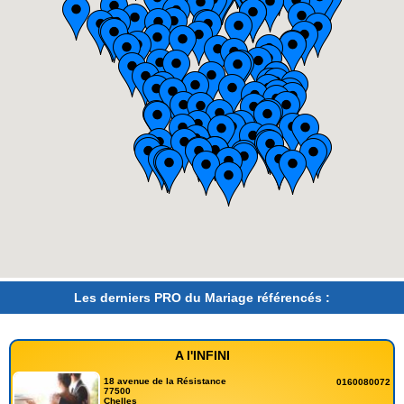
Les derniers PRO du Mariage référencés :
A l'INFINI
18 avenue de la Résistance
0160080072
77500
Chelles