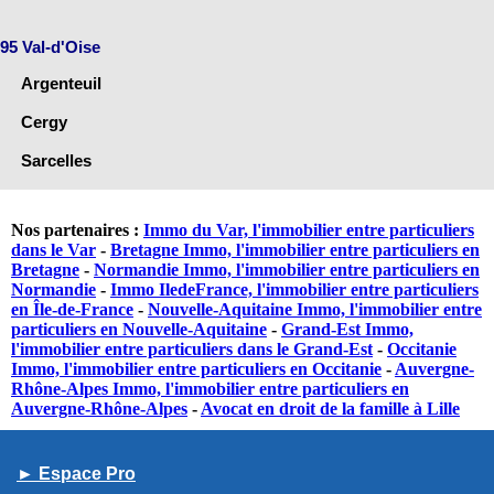
95 Val-d'Oise
Argenteuil
Cergy
Sarcelles
Nos partenaires :
Immo du Var, l'immobilier entre particuliers
dans le Var
-
Bretagne Immo, l'immobilier entre particuliers en
Bretagne
-
Normandie Immo, l'immobilier entre particuliers en
Normandie
-
Immo IledeFrance, l'immobilier entre particuliers
en Île-de-France
-
Nouvelle-Aquitaine Immo, l'immobilier entre
particuliers en Nouvelle-Aquitaine
-
Grand-Est Immo,
l'immobilier entre particuliers dans le Grand-Est
-
Occitanie
Immo, l'immobilier entre particuliers en Occitanie
-
Auvergne-
Rhône-Alpes Immo, l'immobilier entre particuliers en
Auvergne-Rhône-Alpes
-
Avocat en droit de la famille à Lille
► Espace Pro