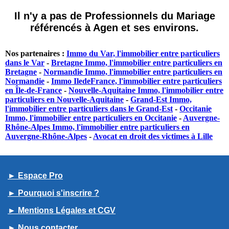
Il n'y a pas de Professionnels du Mariage
référencés à Agen et ses environs.
Nos partenaires :
Immo du Var, l'immobilier entre particuliers
dans le Var
-
Bretagne Immo, l'immobilier entre particuliers en
Bretagne
-
Normandie Immo, l'immobilier entre particuliers en
Normandie
-
Immo IledeFrance, l'immobilier entre particuliers
en Île-de-France
-
Nouvelle-Aquitaine Immo, l'immobilier entre
particuliers en Nouvelle-Aquitaine
-
Grand-Est Immo,
l'immobilier entre particuliers dans le Grand-Est
-
Occitanie
Immo, l'immobilier entre particuliers en Occitanie
-
Auvergne-
Rhône-Alpes Immo, l'immobilier entre particuliers en
Auvergne-Rhône-Alpes
-
Avocat en droit des victimes à Lille
► Espace Pro
► Pourquoi s'inscrire ?
► Mentions Légales et CGV
► Nous contacter