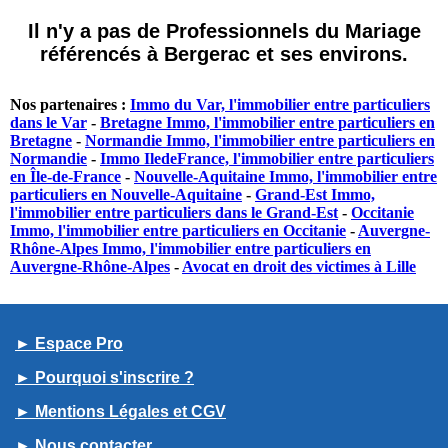
Il n'y a pas de Professionnels du Mariage
référencés à Bergerac et ses environs.
Nos partenaires :
Immo du Var, l'immobilier entre particuliers
dans le Var
-
Bretagne Immo, l'immobilier entre particuliers en
Bretagne
-
Normandie Immo, l'immobilier entre particuliers en
Normandie
-
Immo IledeFrance, l'immobilier entre particuliers
en Île-de-France
-
Nouvelle-Aquitaine Immo, l'immobilier entre
particuliers en Nouvelle-Aquitaine
-
Grand-Est Immo,
l'immobilier entre particuliers dans le Grand-Est
-
Occitanie
Immo, l'immobilier entre particuliers en Occitanie
-
Auvergne-
Rhône-Alpes Immo, l'immobilier entre particuliers en
Auvergne-Rhône-Alpes
-
Avocat en droit des victimes à Lille
► Espace Pro
► Pourquoi s'inscrire ?
► Mentions Légales et CGV
► Nous contacter