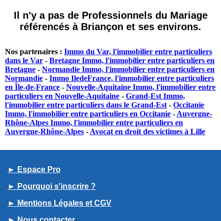
Il n'y a pas de Professionnels du Mariage
référencés à Briançon et ses environs.
Nos partenaires :
Immo du Var, l'immobilier entre particuliers
dans le Var
-
Bretagne Immo, l'immobilier entre particuliers en
Bretagne
-
Normandie Immo, l'immobilier entre particuliers en
Normandie
-
Immo IledeFrance, l'immobilier entre particuliers
en Île-de-France
-
Nouvelle-Aquitaine Immo, l'immobilier entre
particuliers en Nouvelle-Aquitaine
-
Grand-Est Immo,
l'immobilier entre particuliers dans le Grand-Est
-
Occitanie
Immo, l'immobilier entre particuliers en Occitanie
-
Auvergne-
Rhône-Alpes Immo, l'immobilier entre particuliers en
Auvergne-Rhône-Alpes
-
Avocat en droit des victimes à Lille
► Espace Pro
► Pourquoi s'inscrire ?
► Mentions Légales et CGV
► Nous contacter