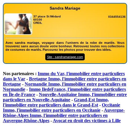
Sandra Mariage
37 place St Médard
0344554136
60100
CREIL
Avec sandra mariage, voyagez dans l'univers de la robe de mariée. Vous
trouverez sans aucun doute votre bonheur. Retrouvez toutes nos collections
de costumes de mariés. Parcourez les photos pour trouver des idées.
Site : sandramariage.com
Nos partenaires :
Immo du Var, l'immobilier entre particuliers
dans le Var
-
Bretagne Immo, l'immobilier entre particuliers en
Bretagne
-
Normandie Immo, l'immobilier entre particuliers en
Normandie
-
Immo IledeFrance, l'immobilier entre particuliers
en Île-de-France
-
Nouvelle-Aquitaine Immo, l'immobilier entre
particuliers en Nouvelle-Aquitaine
-
Grand-Est Immo,
l'immobilier entre particuliers dans le Grand-Est
-
Occitanie
Immo, l'immobilier entre particuliers en Occitanie
-
Auvergne-
Rhône-Alpes Immo, l'immobilier entre particuliers en
Auvergne-Rhône-Alpes
-
Avocat en droit des victimes à Lille