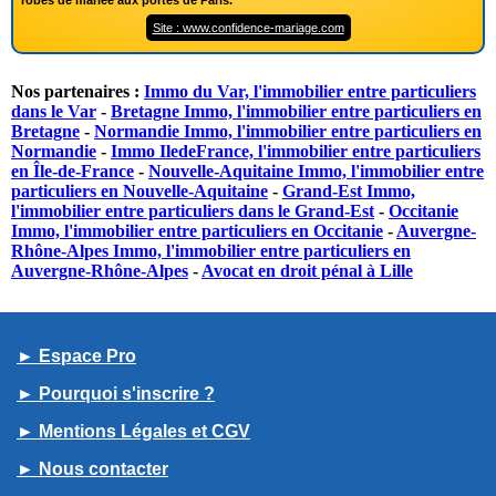
Site : www.confidence-mariage.com
Nos partenaires :
Immo du Var, l'immobilier entre particuliers
dans le Var
-
Bretagne Immo, l'immobilier entre particuliers en
Bretagne
-
Normandie Immo, l'immobilier entre particuliers en
Normandie
-
Immo IledeFrance, l'immobilier entre particuliers
en Île-de-France
-
Nouvelle-Aquitaine Immo, l'immobilier entre
particuliers en Nouvelle-Aquitaine
-
Grand-Est Immo,
l'immobilier entre particuliers dans le Grand-Est
-
Occitanie
Immo, l'immobilier entre particuliers en Occitanie
-
Auvergne-
Rhône-Alpes Immo, l'immobilier entre particuliers en
Auvergne-Rhône-Alpes
-
Avocat en droit pénal à Lille
► Espace Pro
► Pourquoi s'inscrire ?
► Mentions Légales et CGV
► Nous contacter