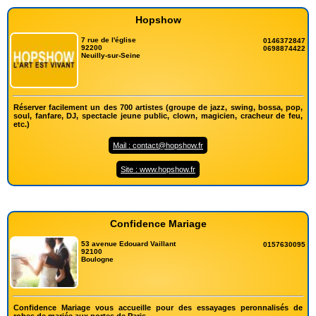
Hopshow
7 rue de l'église
0146372847
92200
0698874422
Neuilly-sur-Seine
Réserver facilement un des 700 artistes (groupe de jazz, swing, bossa, pop,
soul, fanfare, DJ, spectacle jeune public, clown, magicien, cracheur de feu,
etc.)
Mail : contact@hopshow.fr
Site : www.hopshow.fr
Confidence Mariage
53 avenue Edouard Vaillant
0157630095
92100
Boulogne
Confidence Mariage vous accueille pour des essayages peronnalisés de
robes de mariée aux portes de Paris.