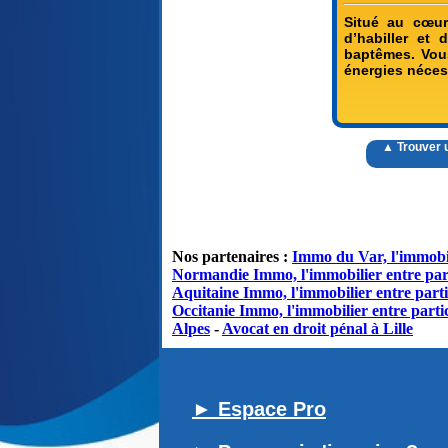
Situé au cœur
d’habiller et
baptêmes. Vou
énergies néces
▲ Trouver 
Nos partenaires :
Immo du Var, l'immobil
Normandie Immo, l'immobilier entre par
Aquitaine Immo, l'immobilier entre parti
Occitanie Immo, l'immobilier entre partic
Alpes
-
Avocat en droit pénal à Lille
► Espace Pro