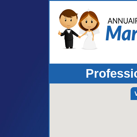
Professi
V