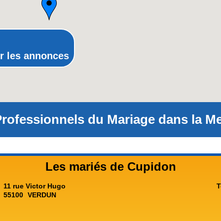
Provence-Alpes-Côte-d'Azur(p
Rhône-Alpes
r les annonces
rofessionnels du Mariage dans la Me
Les mariés de Cupidon
11 rue Victor Hugo
T
55100
VERDUN