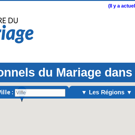
(Il y a actu
onnels du Mariage dans
ille :
▼ Les Régions ▼
Alsace
Aquitaine
Auvergne
Basse-Normandie