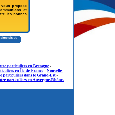
e vous propose
 communions et
tre les bonnes
ssionnels du
tre particuliers en Bretagne
-
iculiers en Île-de-France
-
Nouvelle-
e particuliers dans le Grand-Est
-
tre particuliers en Auvergne-Rhône-