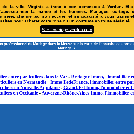
 de la ville, Virginie a installé son commerce à Verdun. Ell
 d’accessoiriser la mariée et les hommes. Mariages, cortège,
s serez charmé par son accueil et sa capacité à vous transmet
saires pour acheter votre robe ou un costume en toute sérénité.
Site : mariage-verdun.com
un
professionnel du Mariage dans la Meuse
sur la carte de l'annuaire des profe
Mariage ▲
ier entre particuliers dans le Var
-
Bretagne Immo, l'immobilier en
ticuliers en Normandie
-
Immo IledeFrance, l'immobilier entre part
culiers en Nouvelle-Aquitaine
-
Grand-Est Immo, l'immobilier entr
uliers en Occitanie
-
Auvergne-Rhône-Alpes Immo, l'immobilier en