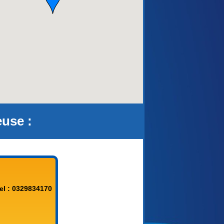
aca)
use :
el : 0329834170