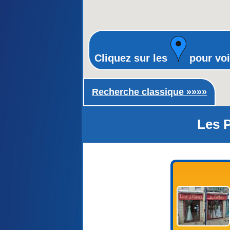
Cliquez sur les
pour voi
Recherche classique ►
Recherche classique »»»»
Les P