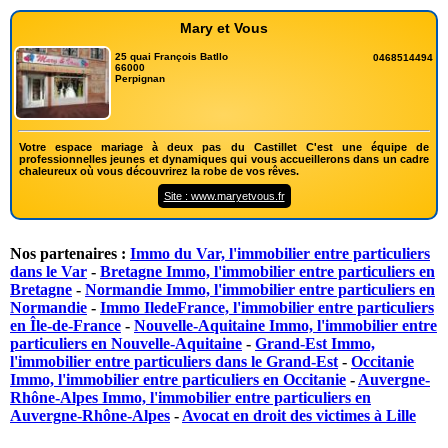
Mary et Vous
25 quai François Batllo
0468514494
66000
Perpignan
Votre espace mariage à deux pas du Castillet C'est une équipe de
professionnelles jeunes et dynamiques qui vous accueillerons dans un cadre
chaleureux où vous découvrirez la robe de vos rêves.
Site : www.maryetvous.fr
Nos partenaires :
Immo du Var, l'immobilier entre particuliers
dans le Var
-
Bretagne Immo, l'immobilier entre particuliers en
Bretagne
-
Normandie Immo, l'immobilier entre particuliers en
Normandie
-
Immo IledeFrance, l'immobilier entre particuliers
en Île-de-France
-
Nouvelle-Aquitaine Immo, l'immobilier entre
particuliers en Nouvelle-Aquitaine
-
Grand-Est Immo,
l'immobilier entre particuliers dans le Grand-Est
-
Occitanie
Immo, l'immobilier entre particuliers en Occitanie
-
Auvergne-
Rhône-Alpes Immo, l'immobilier entre particuliers en
Auvergne-Rhône-Alpes
-
Avocat en droit des victimes à Lille