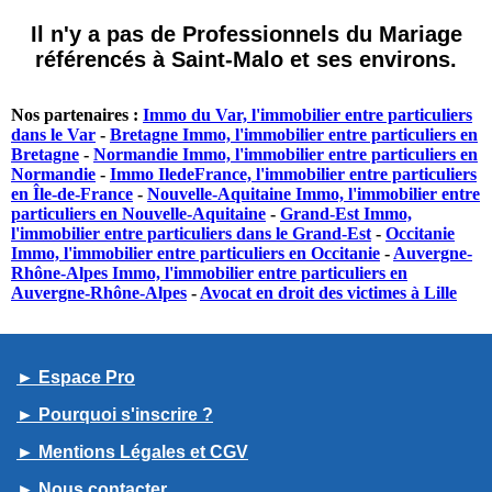
Il n'y a pas de Professionnels du Mariage
référencés à Saint-Malo et ses environs.
Nos partenaires :
Immo du Var, l'immobilier entre particuliers
dans le Var
-
Bretagne Immo, l'immobilier entre particuliers en
Bretagne
-
Normandie Immo, l'immobilier entre particuliers en
Normandie
-
Immo IledeFrance, l'immobilier entre particuliers
en Île-de-France
-
Nouvelle-Aquitaine Immo, l'immobilier entre
particuliers en Nouvelle-Aquitaine
-
Grand-Est Immo,
l'immobilier entre particuliers dans le Grand-Est
-
Occitanie
Immo, l'immobilier entre particuliers en Occitanie
-
Auvergne-
Rhône-Alpes Immo, l'immobilier entre particuliers en
Auvergne-Rhône-Alpes
-
Avocat en droit des victimes à Lille
► Espace Pro
► Pourquoi s'inscrire ?
► Mentions Légales et CGV
► Nous contacter