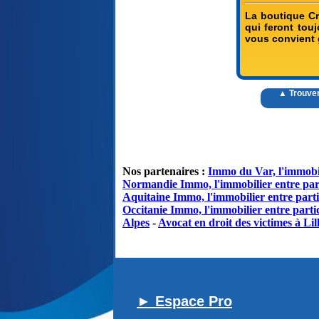
La boutique Cr
qui feront touj
vous convient 
▲ Trouve
Nos partenaires :
Immo du Var, l'immobil
Normandie Immo, l'immobilier entre par
Aquitaine Immo, l'immobilier entre parti
Occitanie Immo, l'immobilier entre partic
Alpes
-
Avocat en droit des victimes à Lil
► Espace Pro