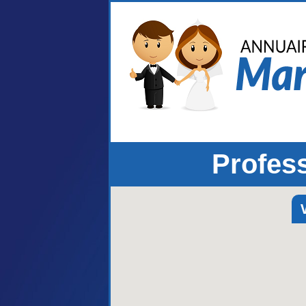
Profes
V