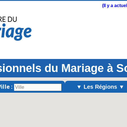
(Il y a actu
sionnels du Mariage à S
ille :
▼ Les Régions ▼
Alsace
Aquitaine
Auvergne
Basse-Normandie