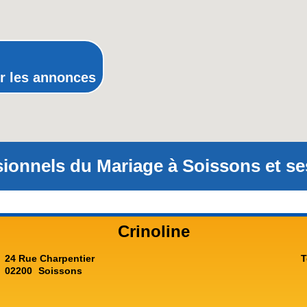
Provence-Alpes-Côte-d'Azur(p
Rhône-Alpes
r les annonces
ionnels du Mariage à Soissons et se
Crinoline
24 Rue Charpentier
T
02200
Soissons