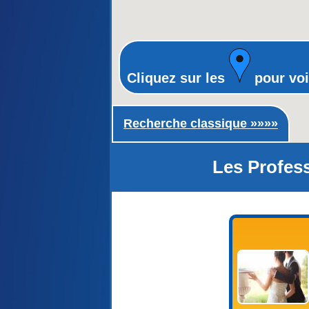
Cliquez sur les
pour voi
Recherche classique ►
Recherche classique »»»»
Les Profess