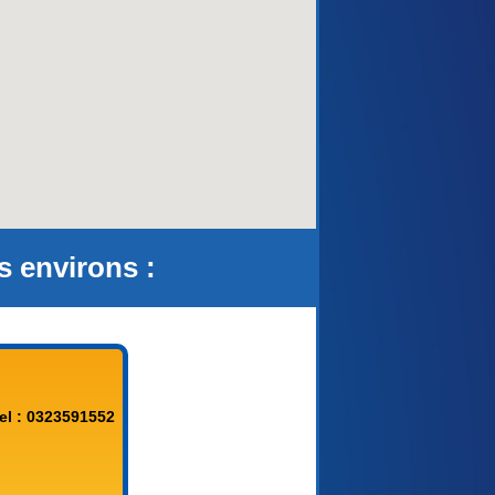
aca)
s environs :
el : 0323591552