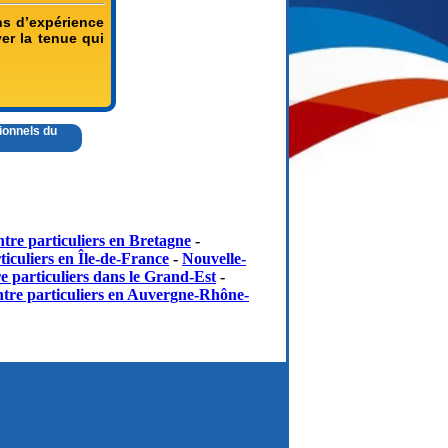
ns d’expérience
ver la tenue qui
sionnels du
tre particuliers en Bretagne
-
iculiers en Île-de-France
-
Nouvelle-
e particuliers dans le Grand-Est
-
tre particuliers en Auvergne-Rhône-