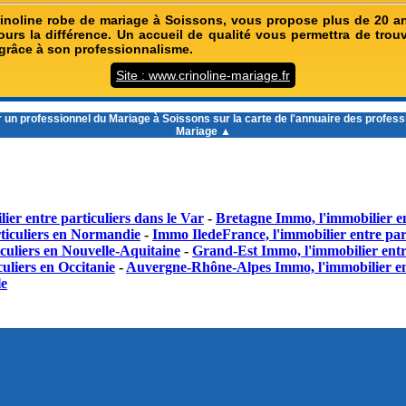
inoline robe de mariage à Soissons, vous propose plus de 20 a
ours la différence. Un accueil de qualité vous permettra de trou
grâce à son professionnalisme.
Site : www.crinoline-mariage.fr
r un
professionnel du Mariage à Soissons
sur la carte de l'annuaire des profes
Mariage ▲
ier entre particuliers dans le Var
-
Bretagne Immo, l'immobilier en
ticuliers en Normandie
-
Immo IledeFrance, l'immobilier entre part
culiers en Nouvelle-Aquitaine
-
Grand-Est Immo, l'immobilier entr
uliers en Occitanie
-
Auvergne-Rhône-Alpes Immo, l'immobilier en
le