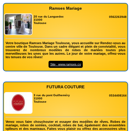
Ramses Mariage
20 rue du Languedoc
0562263948
31000
Toulouse
Votre boutique Ramses Mariage Toulouse, vous accueille sur Rendez-vous au
centre ville de Toulouse. Dans un cadre élégant et plein de convivialité, vous
trouverez de nombreux modèles de robes de mariées toutes plus
merveilleuses les unes que les autres. Le jour de votre mariage, offrez-vous
les tenues de vos rêves!
Site : www.ramses.co
FUTURA COUTURE
3 rue du pont Guilheméry
0534408164
31000
Toulouse
Venez vous faire chouchouter et essayer des modèles de rêves. Robes de
mariage, robes de soirées, cocktail, robes de bal, également des ensembles
tailleurs et des manteaux. Faites vous plaisir ou offrez des accessoires ultra