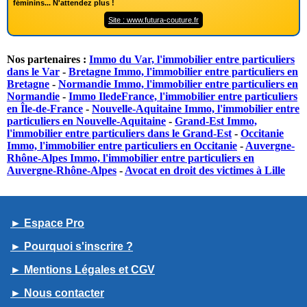
féminins... N'attendez plus !
Site : www.futura-couture.fr
Nos partenaires :
Immo du Var, l'immobilier entre particuliers
dans le Var
-
Bretagne Immo, l'immobilier entre particuliers en
Bretagne
-
Normandie Immo, l'immobilier entre particuliers en
Normandie
-
Immo IledeFrance, l'immobilier entre particuliers
en Île-de-France
-
Nouvelle-Aquitaine Immo, l'immobilier entre
particuliers en Nouvelle-Aquitaine
-
Grand-Est Immo,
l'immobilier entre particuliers dans le Grand-Est
-
Occitanie
Immo, l'immobilier entre particuliers en Occitanie
-
Auvergne-
Rhône-Alpes Immo, l'immobilier entre particuliers en
Auvergne-Rhône-Alpes
-
Avocat en droit des victimes à Lille
► Espace Pro
► Pourquoi s'inscrire ?
► Mentions Légales et CGV
► Nous contacter