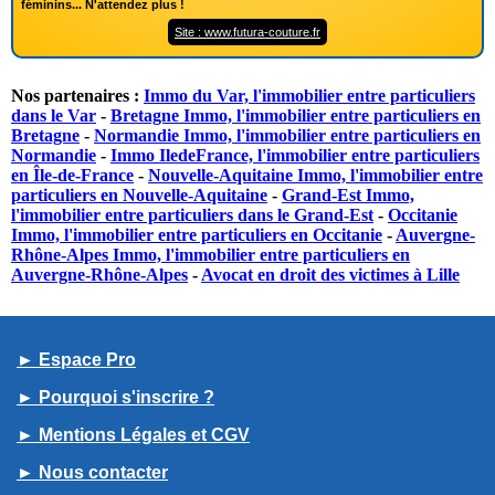
féminins... N'attendez plus !
Site : www.futura-couture.fr
Nos partenaires :
Immo du Var, l'immobilier entre particuliers
dans le Var
-
Bretagne Immo, l'immobilier entre particuliers en
Bretagne
-
Normandie Immo, l'immobilier entre particuliers en
Normandie
-
Immo IledeFrance, l'immobilier entre particuliers
en Île-de-France
-
Nouvelle-Aquitaine Immo, l'immobilier entre
particuliers en Nouvelle-Aquitaine
-
Grand-Est Immo,
l'immobilier entre particuliers dans le Grand-Est
-
Occitanie
Immo, l'immobilier entre particuliers en Occitanie
-
Auvergne-
Rhône-Alpes Immo, l'immobilier entre particuliers en
Auvergne-Rhône-Alpes
-
Avocat en droit des victimes à Lille
► Espace Pro
► Pourquoi s'inscrire ?
► Mentions Légales et CGV
► Nous contacter