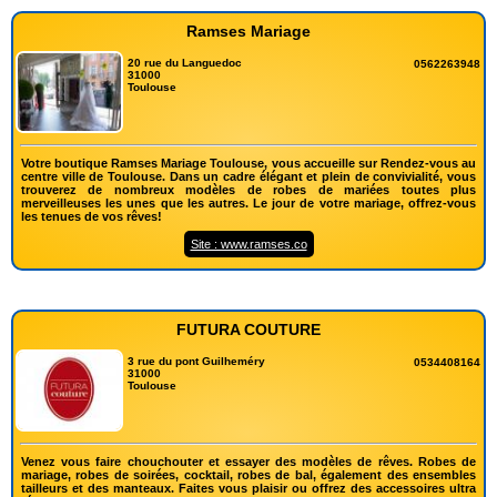
Ramses Mariage
20 rue du Languedoc
0562263948
31000
Toulouse
Votre boutique Ramses Mariage Toulouse, vous accueille sur Rendez-vous au
centre ville de Toulouse. Dans un cadre élégant et plein de convivialité, vous
trouverez de nombreux modèles de robes de mariées toutes plus
merveilleuses les unes que les autres. Le jour de votre mariage, offrez-vous
les tenues de vos rêves!
Site : www.ramses.co
FUTURA COUTURE
3 rue du pont Guilheméry
0534408164
31000
Toulouse
Venez vous faire chouchouter et essayer des modèles de rêves. Robes de
mariage, robes de soirées, cocktail, robes de bal, également des ensembles
tailleurs et des manteaux. Faites vous plaisir ou offrez des accessoires ultra