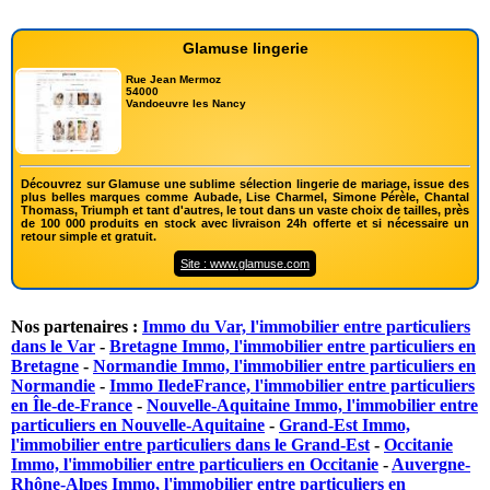
Glamuse lingerie
Rue Jean Mermoz
54000
Vandoeuvre les Nancy
Découvrez sur Glamuse une sublime sélection lingerie de mariage, issue des
plus belles marques comme Aubade, Lise Charmel, Simone Pérèle, Chantal
Thomass, Triumph et tant d'autres, le tout dans un vaste choix de tailles, près
de 100 000 produits en stock avec livraison 24h offerte et si nécessaire un
retour simple et gratuit.
Site : www.glamuse.com
Nos partenaires :
Immo du Var, l'immobilier entre particuliers
dans le Var
-
Bretagne Immo, l'immobilier entre particuliers en
Bretagne
-
Normandie Immo, l'immobilier entre particuliers en
Normandie
-
Immo IledeFrance, l'immobilier entre particuliers
en Île-de-France
-
Nouvelle-Aquitaine Immo, l'immobilier entre
particuliers en Nouvelle-Aquitaine
-
Grand-Est Immo,
l'immobilier entre particuliers dans le Grand-Est
-
Occitanie
Immo, l'immobilier entre particuliers en Occitanie
-
Auvergne-
Rhône-Alpes Immo, l'immobilier entre particuliers en