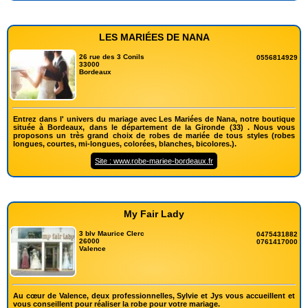
LES MARIÉES DE NANA
26 rue des 3 Conils
0556814929
33000
Bordeaux
Entrez dans l' univers du mariage avec Les Mariées de Nana, notre boutique
située à Bordeaux, dans le département de la Gironde (33) . Nous vous
proposons un très grand choix de robes de mariée de tous styles (robes
longues, courtes, mi-longues, colorées, blanches, bicolores.).
Site : www.robe-mariee-bordeaux.fr
My Fair Lady
3 blv Maurice Clerc
0475431882
26000
0761417000
Valence
Au cœur de Valence, deux professionnelles, Sylvie et Jys vous accueillent et
vous conseillent pour réaliser la robe pour votre mariage.