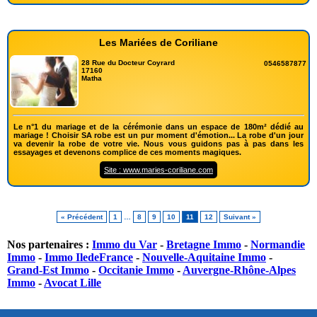
Les Mariées de Coriliane
28 Rue du Docteur Coyrard
0546587877
17160
Matha
Le n°1 du mariage et de la cérémonie dans un espace de 180m² dédié au
mariage ! Choisir SA robe est un pur moment d'émotion... La robe d'un jour
va devenir la robe de votre vie. Nous vous guidons pas à pas dans les
essayages et devenons complice de ces moments magiques.
Site : www.maries-coriliane.com
« Précédent
1
…
8
9
10
11
12
Suivant »
Nos partenaires :
Immo du Var
-
Bretagne Immo
-
Normandie
Immo
-
Immo IledeFrance
-
Nouvelle-Aquitaine Immo
-
Grand-Est Immo
-
Occitanie Immo
-
Auvergne-Rhône-Alpes
Immo
-
Avocat Lille