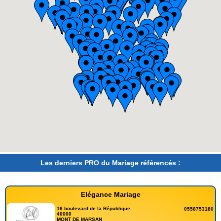
Les derniers PRO du Mariage référencés :
Elégance Mariage
18 boulevard de la République
0558753180
40000
MONT DE MARSAN