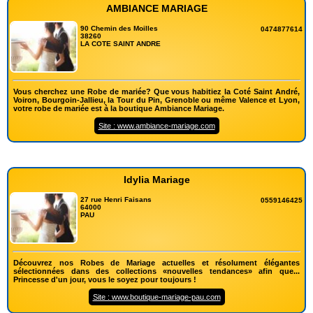
AMBIANCE MARIAGE
90 Chemin des Moilles
0474877614
38260
LA COTE SAINT ANDRE
Vous cherchez une Robe de mariée? Que vous habitiez la Coté Saint André,
Voiron, Bourgoin-Jallieu, la Tour du Pin, Grenoble ou même Valence et Lyon,
votre robe de mariée est à la boutique Ambiance Mariage.
Site : www.ambiance-mariage.com
Idylia Mariage
27 rue Henri Faisans
0559146425
64000
PAU
Découvrez nos Robes de Mariage actuelles et résolument élégantes
sélectionnées dans des collections «nouvelles tendances» afin que...
Princesse d'un jour, vous le soyez pour toujours !
Site : www.boutique-mariage-pau.com