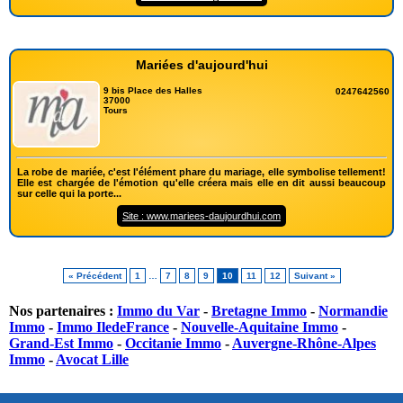
Mariées d'aujourd'hui
9 bis Place des Halles
0247642560
37000
Tours
La robe de mariée, c'est l'élément phare du mariage, elle symbolise tellement!
Elle est chargée de l'émotion qu'elle créera mais elle en dit aussi beaucoup
sur celle qui la porte...
Site : www.mariees-daujourdhui.com
« Précédent
1
…
7
8
9
10
11
12
Suivant »
Nos partenaires :
Immo du Var
-
Bretagne Immo
-
Normandie
Immo
-
Immo IledeFrance
-
Nouvelle-Aquitaine Immo
-
Grand-Est Immo
-
Occitanie Immo
-
Auvergne-Rhône-Alpes
Immo
-
Avocat Lille