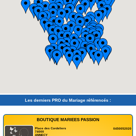
Les derniers PRO du Mariage référencés :
BOUTIQUE MARIEES PASSION
Place des Cordeliers
0450052020
74000
ANNECY