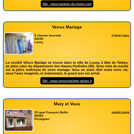
Site : www.mariees-du-rhone.com
Venus Mariage
9 chemin Averede
0760073401
65290
Louey
La société Vénus Mariage se trouve dans la ville de Louey, à 2km de Tarbes,
en plein cœur du département des Hautes-Pyrénées (65). Votre robe de mariée
est la pièce maîtresse de votre mariage. Vous en aviez rêvé toute votre vie,
vous l'avez imaginée, et maintenant, le grand jour est arrivé.
Site : www.venusmariage-tarbes.fr
Mary et Vous
25 quai François Batllo
0468514494
66000
Perpignan