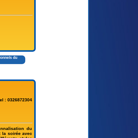
ionnels du
el : 0326872304
nnalisation du
 la soirée avec