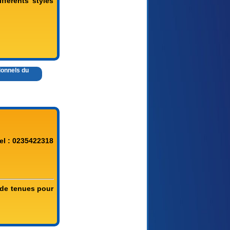
fférents styles
ionnels du
el : 0235422318
 de tenues pour