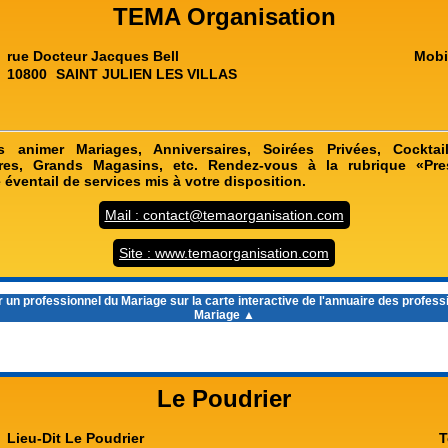
TEMA Organisation
rue Docteur Jacques Bell
Mobi
10800
SAINT JULIEN LES VILLAS
animer Mariages, Anniversaires, Soirées Privées, Cocktail
res, Grands Magasins, etc. Rendez-vous à la rubrique «Pre
 éventail de services mis à votre disposition.
Mail : contact@temaorganisation.com
Site : www.temaorganisation.com
 un professionnel du Mariage sur la carte interactive de l'
annuaire des profess
Mariage
▲
Le Poudrier
Lieu-Dit Le Poudrier
T