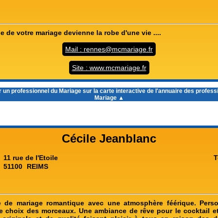
e de votre mariage devienne la robe d'une vie ....
Mail : rennes@mcmariage.fr
Site : www.mcmariage.fr
 un professionnel du Mariage sur la carte interactive de l'
annuaire des profess
Mariage
▲
Cécile Jeanblanc
11 rue de l'Etoile
T
51100
REIMS
 de mariage romantique avec une atmosphère féérique. Perso
 choix des morceaux. Une ambiance de rêve pour le cocktail et