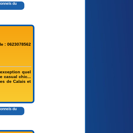
ionnels du
le : 0623078562
'exception quel
e casual chic...
es de Calais et
ionnels du