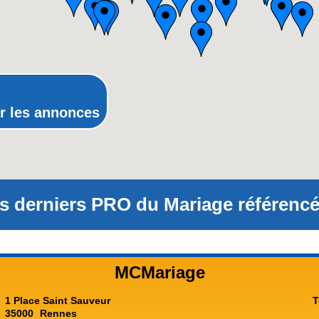
Picardie
Poitou-Charentes
Provence-Alpes-Côte-d'Azur(p
Rhône-Alpes
r les annonces
s derniers PRO du Mariage référencé
MCMariage
1 Place Saint Sauveur
T
35000
Rennes