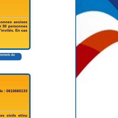
sonnes assises
er 30 personnes
’invités. En cas
ionnels du
le : 0610660133
es civils et/ou