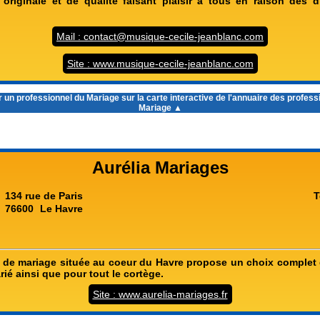
originale et de qualité faisant plaisir à tous en raison des di
Mail : contact@musique-cecile-jeanblanc.com
Site : www.musique-cecile-jeanblanc.com
 un professionnel du Mariage sur la carte interactive de l'
annuaire des profess
Mariage
▲
Aurélia Mariages
134 rue de Paris
T
76600
Le Havre
 de mariage située au coeur du Havre propose un choix complet
arié ainsi que pour tout le cortège.
Site : www.aurelia-mariages.fr