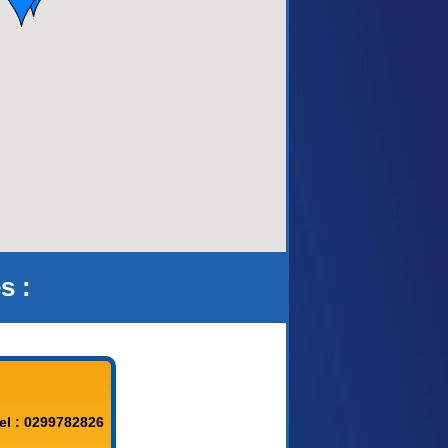
aca)
s :
el : 0299782826