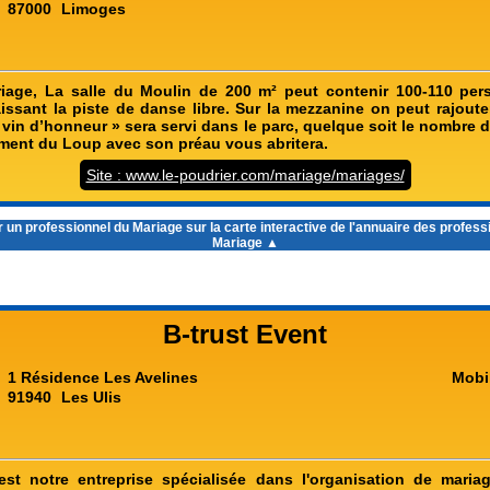
87000
Limoges
riage, La salle du Moulin de 200 m² peut contenir 100-110 per
ssant la piste de danse libre. Sur la mezzanine on peut rajout
in d’honneur » sera servi dans le parc, quelque soit le nombre d
timent du Loup avec son préau vous abritera.
Site : www.le-poudrier.com/mariage/mariages/
 un professionnel du Mariage sur la carte interactive de l'
annuaire des profess
Mariage
▲
B-trust Event
1 Résidence Les Avelines
Mobi
91940
Les Ulis
est notre entreprise spécialisée dans l'organisation de mariag