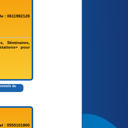
le : 0611982128
s, Séminaires,
stations» pour
ionnels du
el : 0555101800