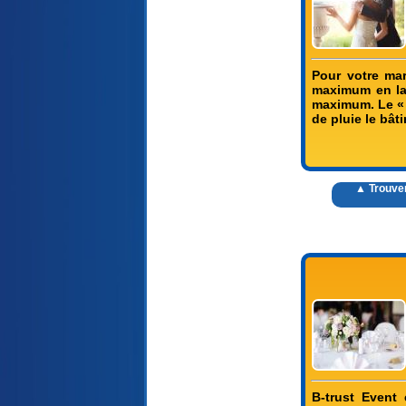
Pour votre ma
maximum en lai
maximum. Le « v
de pluie le bâ
▲ Trouver
B-trust Event 