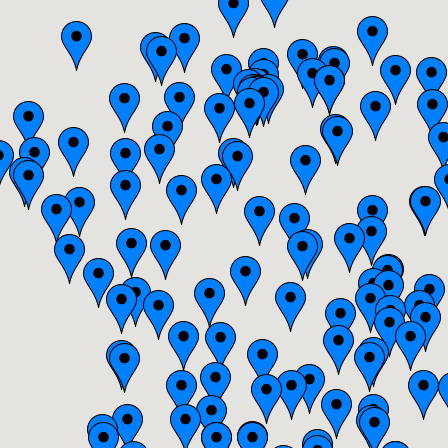
Basse-Normandie
Bourgogne
Bretagne
Centre
Champagne-Ardenne
Franche-Comté
Haute-Normandie
Ile-de-France
Languedoc-Roussillon
Limousin
Lorraine
Midi-Pyrénées
Nord-Pas-de-Calais
Pays-de-la-Loire